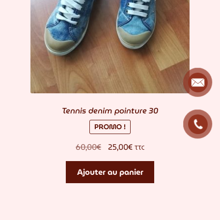
Tennis denim pointure 30
PROMO !
Le
Le
60,00
€
25,00
€
TTC
prix
prix
initial
actuel
Ajouter au panier
était :
est :
60,00€.
25,00€.