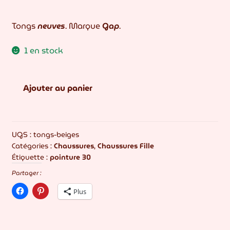
prix
prix
Tongs
neuves
. Marque
Gap
.
initial
actuel
était :
est :
1 en stock
12,00€.
5,00€.
quantité
Ajouter au panier
de
Tongs
pointure
30
UGS :
tongs-beiges
Catégories :
Chaussures
,
Chaussures Fille
Étiquette :
pointure 30
Partager :
Plus