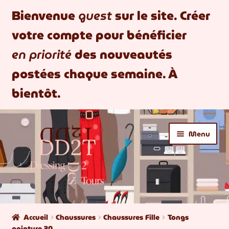
Bienvenue
guest
sur le site. Créer
votre compte pour bénéficier
en priorité
des nouveautés
postées chaque semaine. À
bientôt.
Aller
Aller
Menu
à
au
la
contenu
navigation
BOUTIQUE
Accueil
Chaussures
Chaussures Fille
Tongs
pointure 30