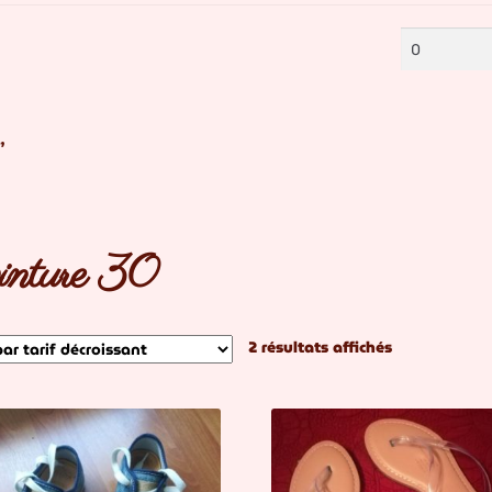
Prix
min
”
ointure 30
Trié
2 résultats affichés
par
prix
décroissant