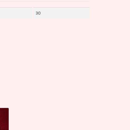
Prix
max