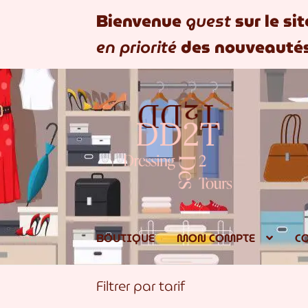
Bienvenue
guest
sur le si
en priorité
des nouveautés
Aller
Aller
à
au
la
contenu
navigation
BOUTIQUE
MON COMPTE
C
Filtrer par tarif