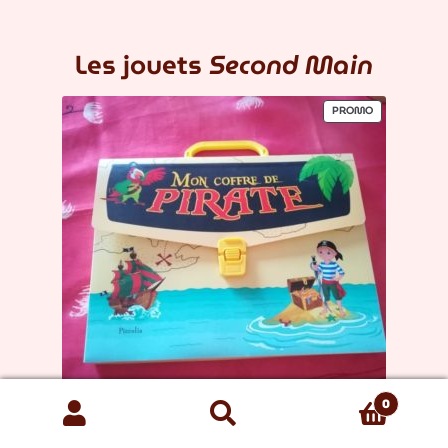
Les jouets
Second Main
PRODUIT
PROMO
EN
PROMOTION
0
Recherche
Recherche
pour :