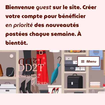
Bienvenue
guest
sur le site. Créer
votre compte pour bénéficier
en priorité
des nouveautés
postées chaque semaine. À
bientôt.
Aller
Aller
Menu
à
au
la
contenu
navigation
BOUTIQUE