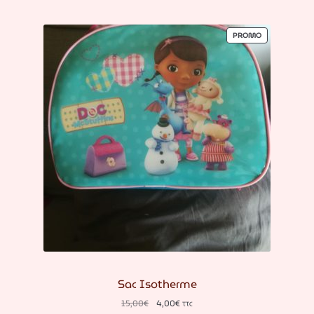
PRODUIT
PROMO
EN
PROMOTION
Sac Isotherme
Le
Le
15,00
€
4,00
€
TTC