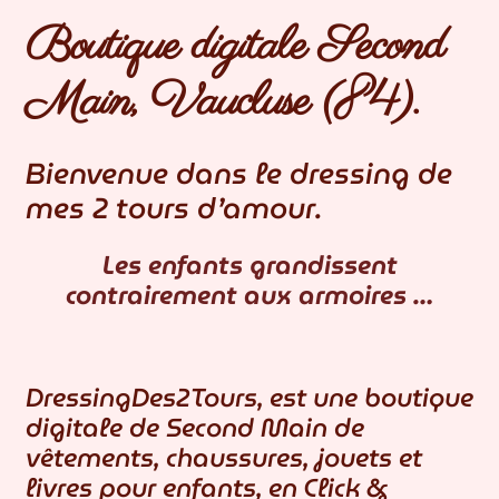
MON COMPTE
Boutique digitale Second
CONTACTEZ-NOUS
Main, Vaucluse (84).
BLOG
Bienvenue dans le dressing de
mes 2 tours d’amour.
Les enfants grandissent
contrairement aux armoires …
DressingDes2Tours, est une boutique
digitale de Second Main de
vêtements, chaussures, jouets et
livres pour enfants, en Click &