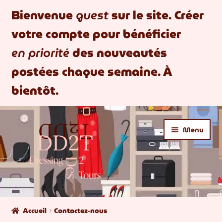
Bienvenue
guest
sur le site. Créer
votre compte pour bénéficier
en priorité
des nouveautés
postées chaque semaine. À
bientôt.
Aller
Aller
Menu
à
au
la
contenu
navigation
BOUTIQUE
Accueil
Contactez-nous