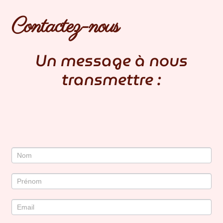
MON COMPTE
Contactez-nous
CONTACTEZ-NOUS
Un message à nous
BLOG
transmettre :
Contact