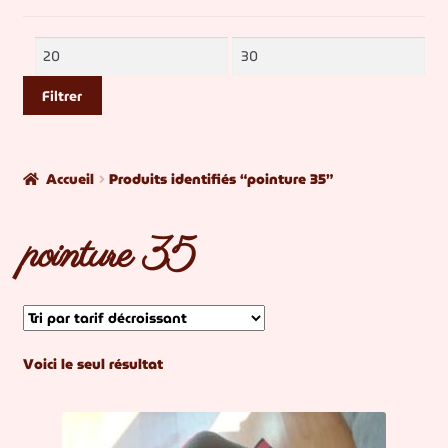
MON COMPTE
Prix
Prix
CONTACTEZ-NOUS
min
max
Filtrer
BLOG
Accueil
Produits identifiés “pointure 35”
pointure 35
Voici le seul résultat