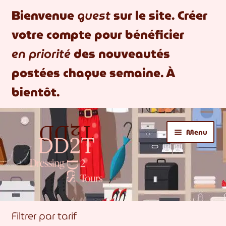
Bienvenue
guest
sur le site. Créer
votre compte pour bénéficier
en priorité
des nouveautés
postées chaque semaine. À
bientôt.
Aller
Aller
Menu
à
au
la
contenu
navigation
BOUTIQUE
Filtrer par tarif