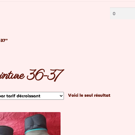
Prix
min
-37”
ointure 36-37
Voici le seul résultat