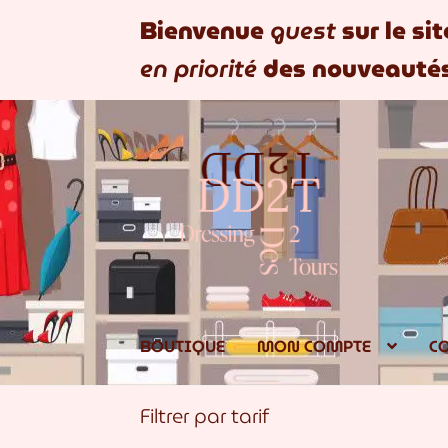
Bienvenue
guest
sur le si
en priorité
des nouveautés
Aller
Aller
à
au
la
contenu
navigation
BOUTIQUE
MON COMPTE
C
Filtrer par tarif